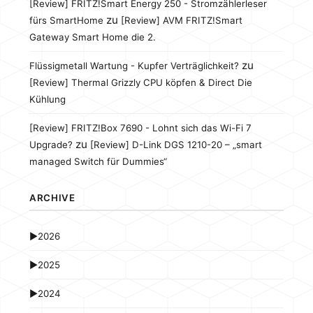
[Review] FRITZ!Smart Energy 250 - Stromzählerleser
zu
fürs SmartHome
[Review] AVM FRITZ!Smart
Gateway Smart Home die 2.
zu
Flüssigmetall Wartung - Kupfer Verträglichkeit?
[Review] Thermal Grizzly CPU köpfen & Direct Die
Kühlung
[Review] FRITZ!Box 7690 - Lohnt sich das Wi-Fi 7
zu
Upgrade?
[Review] D-Link DGS 1210-20 – „smart
managed Switch für Dummies“
ARCHIVE
►
2026
►
2025
►
2024