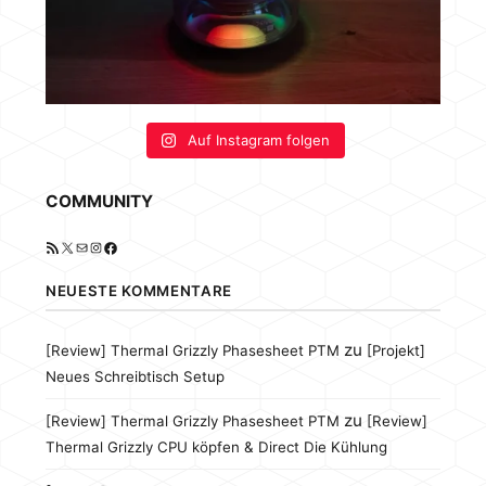
Auf Instagram folgen
COMMUNITY
RSS-Feed
X
E-Mail
Instagram
Facebook
NEUESTE KOMMENTARE
zu
[Review] Thermal Grizzly Phasesheet PTM
[Projekt]
Neues Schreibtisch Setup
zu
[Review] Thermal Grizzly Phasesheet PTM
[Review]
Thermal Grizzly CPU köpfen & Direct Die Kühlung