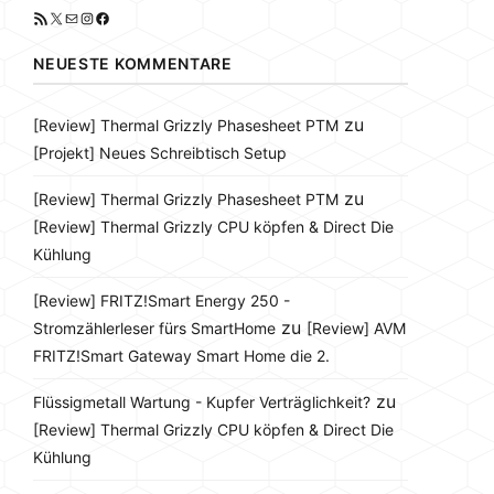
RSS-Feed
X
E-Mail
Instagram
Facebook
NEUESTE KOMMENTARE
zu
[Review] Thermal Grizzly Phasesheet PTM
[Projekt] Neues Schreibtisch Setup
zu
[Review] Thermal Grizzly Phasesheet PTM
[Review] Thermal Grizzly CPU köpfen & Direct Die
Kühlung
[Review] FRITZ!Smart Energy 250 -
zu
Stromzählerleser fürs SmartHome
[Review] AVM
FRITZ!Smart Gateway Smart Home die 2.
zu
Flüssigmetall Wartung - Kupfer Verträglichkeit?
[Review] Thermal Grizzly CPU köpfen & Direct Die
Kühlung