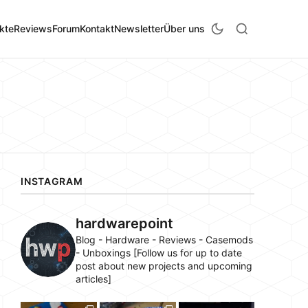
kte
Reviews
Forum
Kontakt
Newsletter
Über uns
INSTAGRAM
hardwarepoint
Blog - Hardware - Reviews - Casemods
- Unboxings [Follow us for up to date
post about new projects and upcoming
articles]