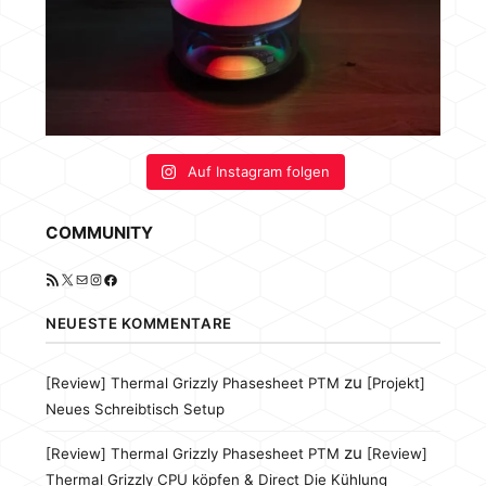
Auf Instagram folgen
COMMUNITY
RSS-Feed
X
E-Mail
Instagram
Facebook
NEUESTE KOMMENTARE
zu
[Review] Thermal Grizzly Phasesheet PTM
[Projekt]
Neues Schreibtisch Setup
zu
[Review] Thermal Grizzly Phasesheet PTM
[Review]
Thermal Grizzly CPU köpfen & Direct Die Kühlung