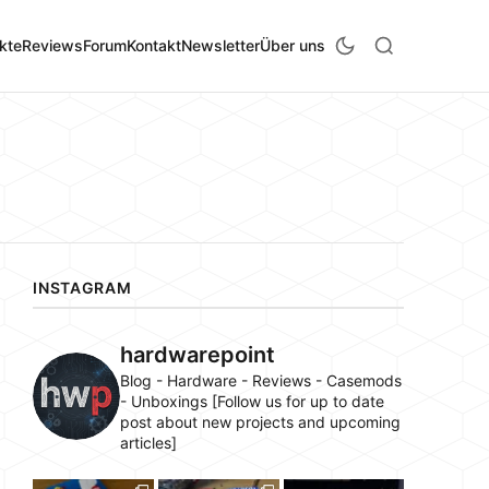
kte
Reviews
Forum
Kontakt
Newsletter
Über uns
INSTAGRAM
hardwarepoint
Blog - Hardware - Reviews - Casemods
- Unboxings [Follow us for up to date
post about new projects and upcoming
articles]