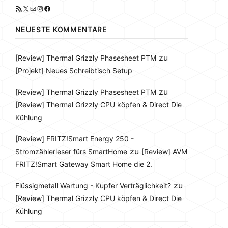
RSS-Feed
X
E-Mail
Instagram
Facebook
NEUESTE KOMMENTARE
zu
[Review] Thermal Grizzly Phasesheet PTM
[Projekt] Neues Schreibtisch Setup
zu
[Review] Thermal Grizzly Phasesheet PTM
[Review] Thermal Grizzly CPU köpfen & Direct Die
Kühlung
[Review] FRITZ!Smart Energy 250 -
zu
Stromzählerleser fürs SmartHome
[Review] AVM
FRITZ!Smart Gateway Smart Home die 2.
zu
Flüssigmetall Wartung - Kupfer Verträglichkeit?
[Review] Thermal Grizzly CPU köpfen & Direct Die
Kühlung