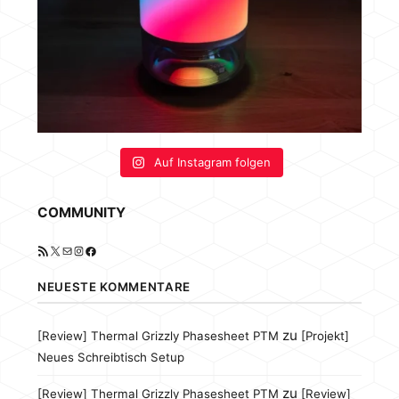
Auf Instagram folgen
COMMUNITY
RSS-Feed
X
E-Mail
Instagram
Facebook
NEUESTE KOMMENTARE
zu
[Review] Thermal Grizzly Phasesheet PTM
[Projekt]
Neues Schreibtisch Setup
zu
[Review] Thermal Grizzly Phasesheet PTM
[Review]