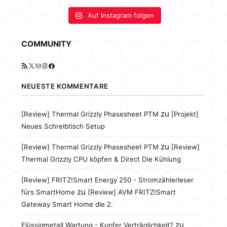
Auf Instagram folgen
COMMUNITY
RSS-Feed
X
E-Mail
Instagram
Facebook
NEUESTE KOMMENTARE
zu
[Review] Thermal Grizzly Phasesheet PTM
[Projekt]
Neues Schreibtisch Setup
zu
[Review] Thermal Grizzly Phasesheet PTM
[Review]
Thermal Grizzly CPU köpfen & Direct Die Kühlung
[Review] FRITZ!Smart Energy 250 - Stromzählerleser
zu
fürs SmartHome
[Review] AVM FRITZ!Smart
Gateway Smart Home die 2.
zu
Flüssigmetall Wartung - Kupfer Verträglichkeit?