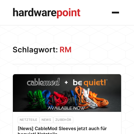
Menü
Schlagwort:
RM
NETZTEILE
NEWS
ZUBEHÖR
[News] CableMod Sleeves jetzt auch für