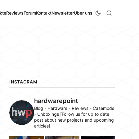
kte
Reviews
Forum
Kontakt
Newsletter
Über uns
INSTAGRAM
hardwarepoint
Blog - Hardware - Reviews - Casemods
- Unboxings [Follow us for up to date
post about new projects and upcoming
articles]