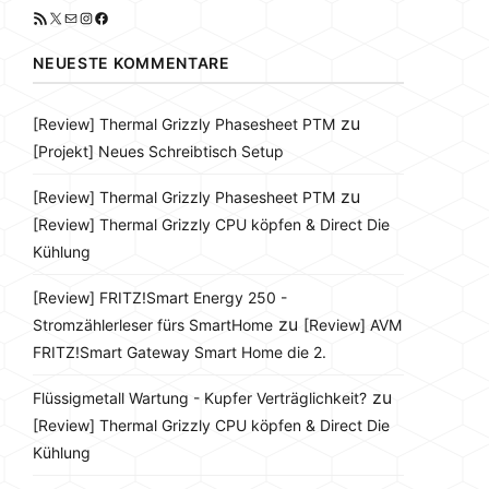
RSS-Feed
X
E-Mail
Instagram
Facebook
NEUESTE KOMMENTARE
zu
[Review] Thermal Grizzly Phasesheet PTM
[Projekt] Neues Schreibtisch Setup
zu
[Review] Thermal Grizzly Phasesheet PTM
[Review] Thermal Grizzly CPU köpfen & Direct Die
Kühlung
[Review] FRITZ!Smart Energy 250 -
zu
Stromzählerleser fürs SmartHome
[Review] AVM
FRITZ!Smart Gateway Smart Home die 2.
zu
Flüssigmetall Wartung - Kupfer Verträglichkeit?
[Review] Thermal Grizzly CPU köpfen & Direct Die
Kühlung