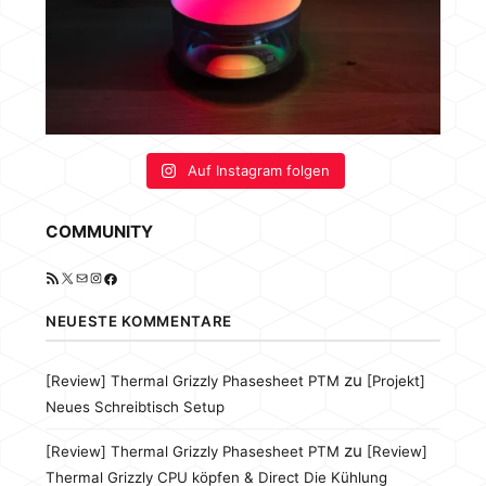
Auf Instagram folgen
COMMUNITY
RSS-Feed
X
E-Mail
Instagram
Facebook
NEUESTE KOMMENTARE
zu
[Review] Thermal Grizzly Phasesheet PTM
[Projekt]
Neues Schreibtisch Setup
zu
[Review] Thermal Grizzly Phasesheet PTM
[Review]
Thermal Grizzly CPU köpfen & Direct Die Kühlung