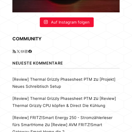
Auf Instagram folgen
COMMUNITY
RSS-Feed
X
E-Mail
Instagram
Facebook
NEUESTE KOMMENTARE
zu
[Review] Thermal Grizzly Phasesheet PTM
[Projekt]
Neues Schreibtisch Setup
zu
[Review] Thermal Grizzly Phasesheet PTM
[Review]
Thermal Grizzly CPU köpfen & Direct Die Kühlung
[Review] FRITZ!Smart Energy 250 - Stromzählerleser
zu
fürs SmartHome
[Review] AVM FRITZ!Smart
Gateway Smart Home die 2.