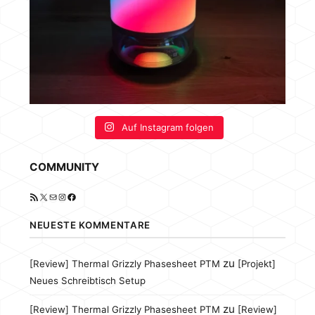
Auf Instagram folgen
COMMUNITY
RSS-Feed
X
E-Mail
Instagram
Facebook
NEUESTE KOMMENTARE
zu
[Review] Thermal Grizzly Phasesheet PTM
[Projekt]
Neues Schreibtisch Setup
zu
[Review] Thermal Grizzly Phasesheet PTM
[Review]