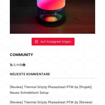
Auf Instagram folgen
COMMUNITY
RSS-Feed
X
E-Mail
Instagram
Facebook
NEUESTE KOMMENTARE
zu
[Review] Thermal Grizzly Phasesheet PTM
[Projekt]
Neues Schreibtisch Setup
zu
[Review] Thermal Grizzly Phasesheet PTM
[Review]