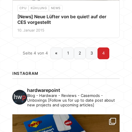
CPU
KÜHLUNG
NEWS
[News] Neue Lüfter von be quiet! auf der
CES vorgestellt
10. Januar 2015
Seite 4 von 4
«
1
2
3
4
INSTAGRAM
hardwarepoint
Blog - Hardware - Reviews - Casemods -
Unboxings [Follow us for up to date post about
new projects and upcoming articles]