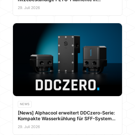
Signaturfarben vor
29. Juli 2026
NEWS
[News] Alphacool erweitert DDCzero-Serie:
Kompakte Wasserkühlung für SFF-Systeme
und Server
29. Juli 2026