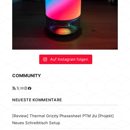
Auf Instagram folgen
COMMUNITY
RSS-Feed
X
E-Mail
Instagram
Facebook
NEUESTE KOMMENTARE
zu
[Review] Thermal Grizzly Phasesheet PTM
[Projekt]
Neues Schreibtisch Setup