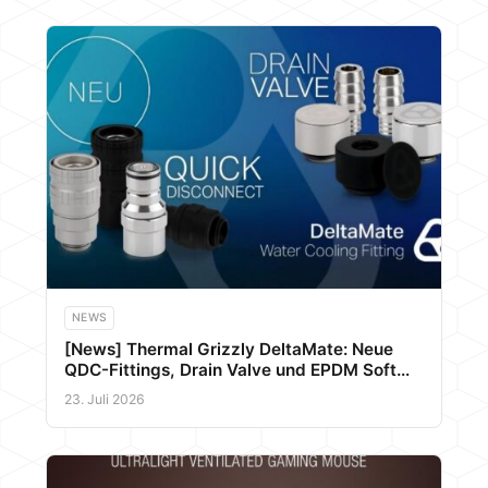
NEWS
[News] Thermal Grizzly DeltaMate: Neue
QDC-Fittings, Drain Valve und EPDM Soft
Tubes für Enthusiasten
23. Juli 2026