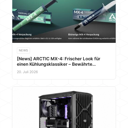
NEWS
[News] ARCTIC MX-4: Frischer Look für
einen Kühlungsklassiker – Bewährte
Leistung im neuen Gewand
20. Juli 2026