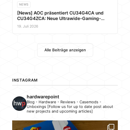
NEWS
[News] AOC präsentiert CU34G4CA und
CU34G4ZCA: Neue Ultrawide-Gaming-
Monitore mit bis zu 250 Hz, USB-C und KVM
19. Juli 2026
Alle Beiträge anzeigen
INSTAGRAM
hardwarepoint
Blog - Hardware - Reviews - Casemods -
Unboxings [Follow us for up to date post about
new projects and upcoming articles]