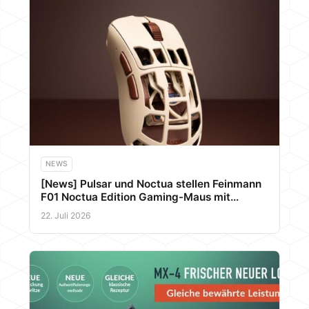
NEWS
[News] Pulsar und Noctua stellen Feinmann
F01 Noctua Edition Gaming-Maus mit
Aktivkühlung vor
22. Juli 2026