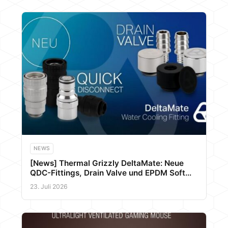
NEWS
[News] Thermal Grizzly DeltaMate: Neue
QDC-Fittings, Drain Valve und EPDM Soft
Tubes für Enthusiasten
23. Juli 2026