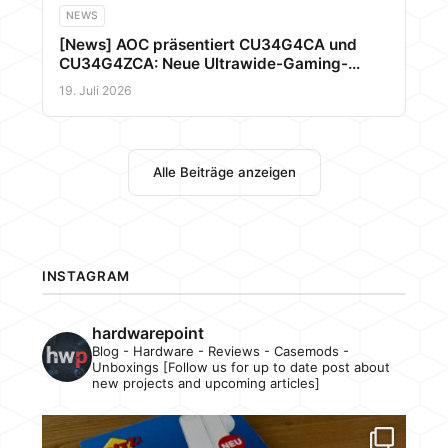
NEWS
[News] AOC präsentiert CU34G4CA und
CU34G4ZCA: Neue Ultrawide-Gaming-
Monitore mit bis zu 250 Hz, USB-C und KVM
19. Juli 2026
Alle Beiträge anzeigen
INSTAGRAM
hardwarepoint
Blog - Hardware - Reviews - Casemods -
Unboxings [Follow us for up to date post about
new projects and upcoming articles]