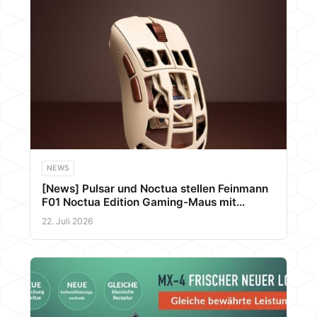
NEWS
[News] Pulsar und Noctua stellen Feinmann
F01 Noctua Edition Gaming-Maus mit
Aktivkühlung vor
22. Juli 2026