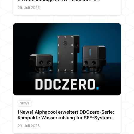
Signaturfarben vor
29. Juli 2026
NEWS
[News] Alphacool erweitert DDCzero-Serie:
Kompakte Wasserkühlung für SFF-Systeme
und Server
29. Juli 2026