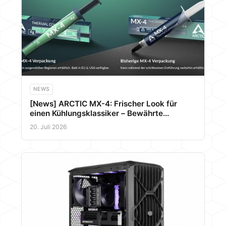
NEWS
[News] ARCTIC MX-4: Frischer Look für
einen Kühlungsklassiker – Bewährte
Leistung im neuen Gewand
20. Juli 2026