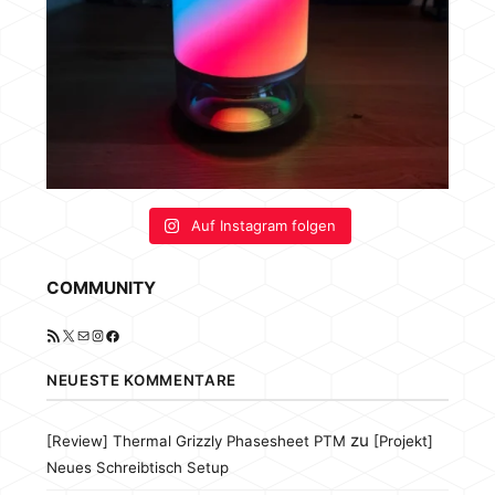
Auf Instagram folgen
COMMUNITY
RSS-Feed
X
E-Mail
Instagram
Facebook
NEUESTE KOMMENTARE
zu
[Review] Thermal Grizzly Phasesheet PTM
[Projekt]
Neues Schreibtisch Setup