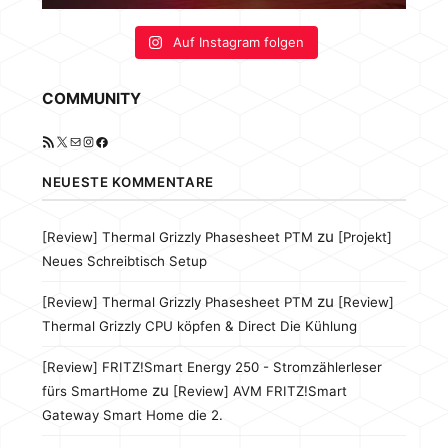
Auf Instagram folgen
COMMUNITY
RSS-Feed
X
E-Mail
Instagram
Facebook
NEUESTE KOMMENTARE
zu
[Review] Thermal Grizzly Phasesheet PTM
[Projekt]
Neues Schreibtisch Setup
zu
[Review] Thermal Grizzly Phasesheet PTM
[Review]
Thermal Grizzly CPU köpfen & Direct Die Kühlung
[Review] FRITZ!Smart Energy 250 - Stromzählerleser
zu
fürs SmartHome
[Review] AVM FRITZ!Smart
Gateway Smart Home die 2.