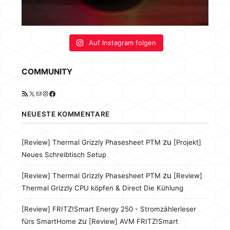
Auf Instagram folgen
COMMUNITY
RSS-Feed
X
E-Mail
Instagram
Facebook
NEUESTE KOMMENTARE
zu
[Review] Thermal Grizzly Phasesheet PTM
[Projekt]
Neues Schreibtisch Setup
zu
[Review] Thermal Grizzly Phasesheet PTM
[Review]
Thermal Grizzly CPU köpfen & Direct Die Kühlung
[Review] FRITZ!Smart Energy 250 - Stromzählerleser
zu
fürs SmartHome
[Review] AVM FRITZ!Smart