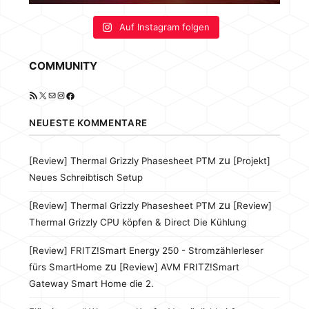
Auf Instagram folgen
COMMUNITY
RSS-Feed
X
E-Mail
Instagram
Facebook
NEUESTE KOMMENTARE
zu
[Review] Thermal Grizzly Phasesheet PTM
[Projekt]
Neues Schreibtisch Setup
zu
[Review] Thermal Grizzly Phasesheet PTM
[Review]
Thermal Grizzly CPU köpfen & Direct Die Kühlung
[Review] FRITZ!Smart Energy 250 - Stromzählerleser
zu
fürs SmartHome
[Review] AVM FRITZ!Smart
Gateway Smart Home die 2.