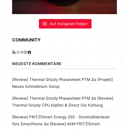
Auf Instagram folgen
COMMUNITY
RSS-Feed
X
E-Mail
Instagram
Facebook
NEUESTE KOMMENTARE
zu
[Review] Thermal Grizzly Phasesheet PTM
[Projekt]
Neues Schreibtisch Setup
zu
[Review] Thermal Grizzly Phasesheet PTM
[Review]
Thermal Grizzly CPU köpfen & Direct Die Kühlung
[Review] FRITZ!Smart Energy 250 - Stromzählerleser
zu
fürs SmartHome
[Review] AVM FRITZ!Smart