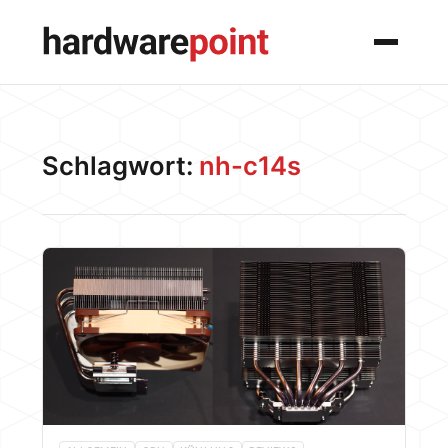
Menü
Schlagwort:
nh-c14s