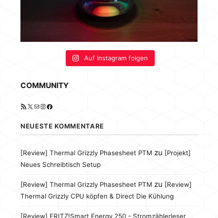
Auf Instagram folgen
COMMUNITY
RSS-Feed
X
E-Mail
Instagram
Facebook
NEUESTE KOMMENTARE
zu
[Review] Thermal Grizzly Phasesheet PTM
[Projekt]
Neues Schreibtisch Setup
zu
[Review] Thermal Grizzly Phasesheet PTM
[Review]
Thermal Grizzly CPU köpfen & Direct Die Kühlung
[Review] FRITZ!Smart Energy 250 - Stromzählerleser