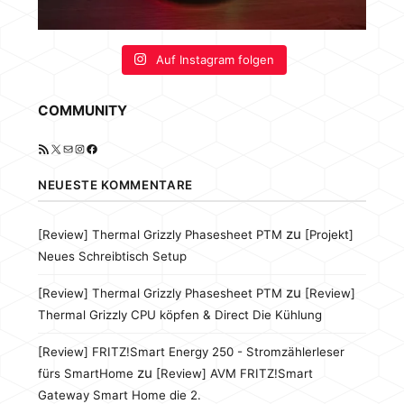
Auf Instagram folgen
COMMUNITY
RSS-Feed
X
E-Mail
Instagram
Facebook
NEUESTE KOMMENTARE
zu
[Review] Thermal Grizzly Phasesheet PTM
[Projekt]
Neues Schreibtisch Setup
zu
[Review] Thermal Grizzly Phasesheet PTM
[Review]
Thermal Grizzly CPU köpfen & Direct Die Kühlung
[Review] FRITZ!Smart Energy 250 - Stromzählerleser
zu
fürs SmartHome
[Review] AVM FRITZ!Smart
Gateway Smart Home die 2.