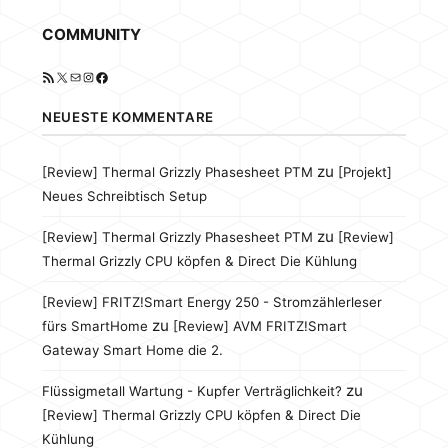
COMMUNITY
RSS-Feed
X
E-Mail
Instagram
Facebook
NEUESTE KOMMENTARE
zu
[Review] Thermal Grizzly Phasesheet PTM
[Projekt]
Neues Schreibtisch Setup
zu
[Review] Thermal Grizzly Phasesheet PTM
[Review]
Thermal Grizzly CPU köpfen & Direct Die Kühlung
[Review] FRITZ!Smart Energy 250 - Stromzählerleser
zu
fürs SmartHome
[Review] AVM FRITZ!Smart
Gateway Smart Home die 2.
zu
Flüssigmetall Wartung - Kupfer Verträglichkeit?
[Review] Thermal Grizzly CPU köpfen & Direct Die
Kühlung