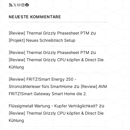
RSS-Feed
X
E-Mail
Instagram
Facebook
NEUESTE KOMMENTARE
zu
[Review] Thermal Grizzly Phasesheet PTM
[Projekt] Neues Schreibtisch Setup
zu
[Review] Thermal Grizzly Phasesheet PTM
[Review] Thermal Grizzly CPU köpfen & Direct Die
Kühlung
[Review] FRITZ!Smart Energy 250 -
zu
Stromzählerleser fürs SmartHome
[Review] AVM
FRITZ!Smart Gateway Smart Home die 2.
zu
Flüssigmetall Wartung - Kupfer Verträglichkeit?
[Review] Thermal Grizzly CPU köpfen & Direct Die
Kühlung