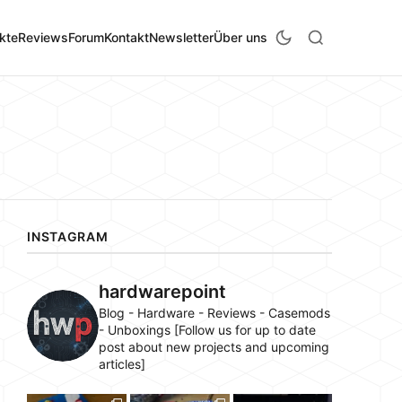
kte
Reviews
Forum
Kontakt
Newsletter
Über uns
INSTAGRAM
hardwarepoint
Blog - Hardware - Reviews - Casemods
- Unboxings [Follow us for up to date
post about new projects and upcoming
articles]