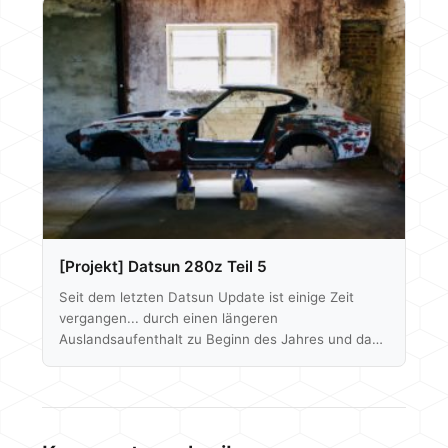
NEIN - ab dem nächsten Step wird sich die Optik
des Datsun´s auch grundlegend verändern und wir
können endlich beginnen wieder Teile anzubauen.
Denn der Wagen steht aktuell beim Lackierer. Hier
werden allerdings erstmal nur der Innenraum und
der Unterboden neu…
[Projekt] Datsun 280z Teil 5
Seit dem letzten Datsun Update ist einige Zeit
vergangen... durch einen längeren
Auslandsaufenthalt zu Beginn des Jahres und das
sich immer weiter verzögernde KW Fahrwerk, wird
es wohl nichts mehr mit der Lackierung in 2019.
Aber es ist natürlich dennoch einiges passiert und
auch die ersten Teile haben ihren Weg schon
wieder an die Rohkarosse gefunden. Abschleifen