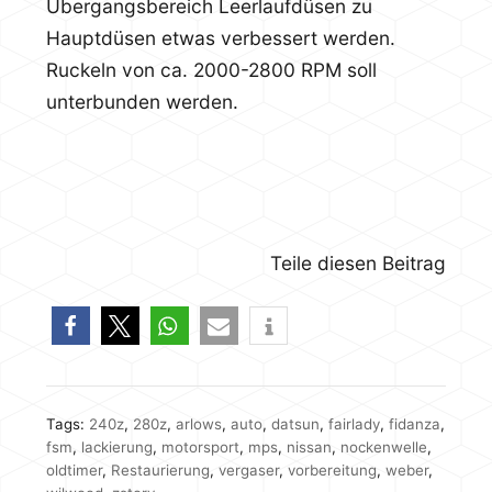
Übergangsbereich Leerlaufdüsen zu
Hauptdüsen etwas verbessert werden.
Ruckeln von ca. 2000-2800 RPM soll
unterbunden werden.
Teile diesen Beitrag
Tags:
240z
,
280z
,
arlows
,
auto
,
datsun
,
fairlady
,
fidanza
,
fsm
,
lackierung
,
motorsport
,
mps
,
nissan
,
nockenwelle
,
oldtimer
,
Restaurierung
,
vergaser
,
vorbereitung
,
weber
,