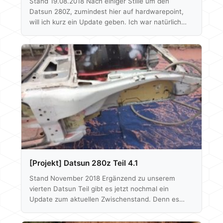
Stand 19.08.2018 Nach einiger Stille um den
Datsun 280Z, zumindest hier auf hardwarepoint,
will ich kurz ein Update geben. Ich war natürlich
nicht untätig, habe sehr viel Zeit mit schweißen,
schleifen und dem Anfertigen von Blechen
verbracht. Augenscheinlich hat sich also nicht
sonderlich viel an der Karosse getan, allerdings bin
ich jetzt etliche Halter im Motorraum los, das Heck
sowie die Sidemarker-Löcher sind komplett
geschlossen. Ebenso wurden ein paar lose Enden
beim Unterboden geschlossen. Auf…
[Projekt] Datsun 280z Teil 4.1
Stand November 2018 Ergänzend zu unserem
vierten Datsun Teil gibt es jetzt nochmal ein
Update zum aktuellen Zwischenstand. Denn es
sind nicht nur noch mehr Teile eingetroffen,
deshalb auch die Zugehörigkeit zum letzten Artikel,