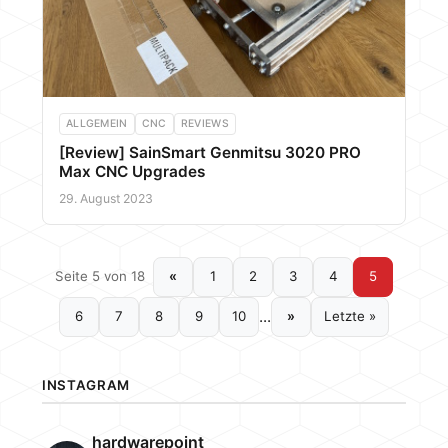
ALLGEMEIN
CNC
REVIEWS
[Review] SainSmart Genmitsu 3020 PRO
Max CNC Upgrades
29. August 2023
Seite 5 von 18
«
1
2
3
4
5
...
6
7
8
9
10
»
Letzte »
INSTAGRAM
hardwarepoint