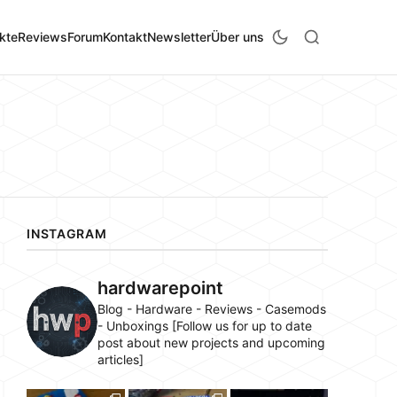
kte
Reviews
Forum
Kontakt
Newsletter
Über uns
INSTAGRAM
hardwarepoint
Blog - Hardware - Reviews - Casemods
- Unboxings [Follow us for up to date
post about new projects and upcoming
articles]