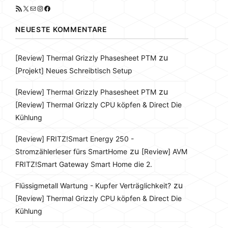
RSS-Feed
X
E-Mail
Instagram
Facebook
NEUESTE KOMMENTARE
zu
[Review] Thermal Grizzly Phasesheet PTM
[Projekt] Neues Schreibtisch Setup
zu
[Review] Thermal Grizzly Phasesheet PTM
[Review] Thermal Grizzly CPU köpfen & Direct Die
Kühlung
[Review] FRITZ!Smart Energy 250 -
zu
Stromzählerleser fürs SmartHome
[Review] AVM
FRITZ!Smart Gateway Smart Home die 2.
zu
Flüssigmetall Wartung - Kupfer Verträglichkeit?
[Review] Thermal Grizzly CPU köpfen & Direct Die
Kühlung