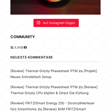
Auf Instagram folgen
COMMUNITY
RSS-Feed
X
E-Mail
Instagram
Facebook
NEUESTE KOMMENTARE
zu
[Review] Thermal Grizzly Phasesheet PTM
[Projekt]
Neues Schreibtisch Setup
zu
[Review] Thermal Grizzly Phasesheet PTM
[Review]
Thermal Grizzly CPU köpfen & Direct Die Kühlung
[Review] FRITZ!Smart Energy 250 - Stromzählerleser
zu
fürs SmartHome
[Review] AVM FRITZ!Smart