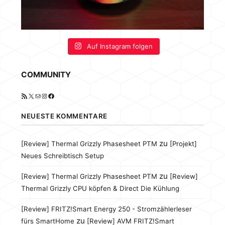
Auf Instagram folgen
COMMUNITY
RSS-Feed
X
E-Mail
Instagram
Facebook
NEUESTE KOMMENTARE
zu
[Review] Thermal Grizzly Phasesheet PTM
[Projekt]
Neues Schreibtisch Setup
zu
[Review] Thermal Grizzly Phasesheet PTM
[Review]
Thermal Grizzly CPU köpfen & Direct Die Kühlung
[Review] FRITZ!Smart Energy 250 - Stromzählerleser
zu
fürs SmartHome
[Review] AVM FRITZ!Smart