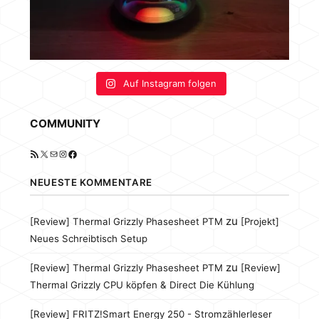
Auf Instagram folgen
COMMUNITY
RSS-Feed
X
E-Mail
Instagram
Facebook
NEUESTE KOMMENTARE
zu
[Review] Thermal Grizzly Phasesheet PTM
[Projekt]
Neues Schreibtisch Setup
zu
[Review] Thermal Grizzly Phasesheet PTM
[Review]
Thermal Grizzly CPU köpfen & Direct Die Kühlung
[Review] FRITZ!Smart Energy 250 - Stromzählerleser