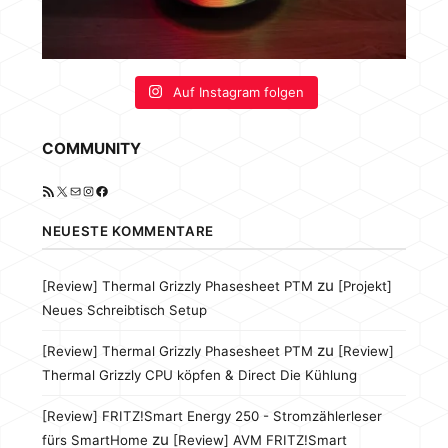
Auf Instagram folgen
COMMUNITY
RSS-Feed
X
E-Mail
Instagram
Facebook
NEUESTE KOMMENTARE
zu
[Review] Thermal Grizzly Phasesheet PTM
[Projekt]
Neues Schreibtisch Setup
zu
[Review] Thermal Grizzly Phasesheet PTM
[Review]
Thermal Grizzly CPU köpfen & Direct Die Kühlung
[Review] FRITZ!Smart Energy 250 - Stromzählerleser
zu
fürs SmartHome
[Review] AVM FRITZ!Smart