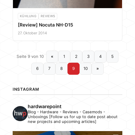
KÜHLUNG
REVIEWS
[Review] Nocuta NH-D15
27. Oktober 2014
Seite 9 von 10
«
1
2
3
4
5
6
7
8
9
10
»
INSTAGRAM
hardwarepoint
Blog - Hardware - Reviews - Casemods -
Unboxings [Follow us for up to date post about
new projects and upcoming articles]