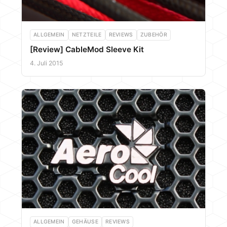
ALLGEMEIN
NETZTEILE
REVIEWS
ZUBEHÖR
[Review] CableMod Sleeve Kit
4. Juli 2015
ALLGEMEIN
GEHÄUSE
REVIEWS