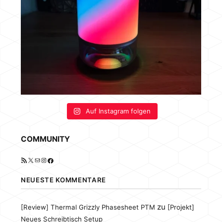
Auf Instagram folgen
COMMUNITY
RSS-Feed
X
E-Mail
Instagram
Facebook
NEUESTE KOMMENTARE
zu
[Review] Thermal Grizzly Phasesheet PTM
[Projekt]
Neues Schreibtisch Setup