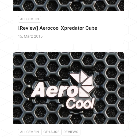
ALLGEMEIN
[Review] Aerocool Xpredator Cube
15. März 2015
ALLGEMEIN
GEHÄUSE
REVIEWS