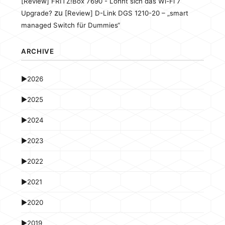
[Review] FRITZ!Box 7690 - Lohnt sich das Wi-Fi 7
zu
Upgrade?
[Review] D-Link DGS 1210-20 – „smart
managed Switch für Dummies“
ARCHIVE
►
2026
►
2025
►
2024
►
2023
►
2022
►
2021
►
2020
►
2019