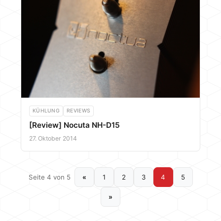
KÜHLUNG
REVIEWS
[Review] Nocuta NH-D15
27. Oktober 2014
Seite 4 von 5
«
1
2
3
4
5
»