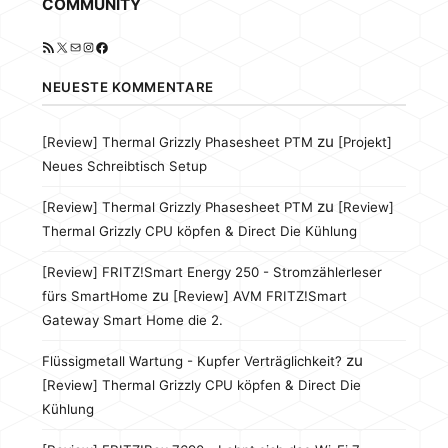
COMMUNITY
RSS-Feed
X
E-Mail
Instagram
Facebook
NEUESTE KOMMENTARE
zu
[Review] Thermal Grizzly Phasesheet PTM
[Projekt]
Neues Schreibtisch Setup
zu
[Review] Thermal Grizzly Phasesheet PTM
[Review]
Thermal Grizzly CPU köpfen & Direct Die Kühlung
[Review] FRITZ!Smart Energy 250 - Stromzählerleser
zu
fürs SmartHome
[Review] AVM FRITZ!Smart
Gateway Smart Home die 2.
zu
Flüssigmetall Wartung - Kupfer Verträglichkeit?
[Review] Thermal Grizzly CPU köpfen & Direct Die
Kühlung